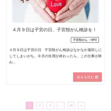
４月９日は子宮の日、子宮頸がん検診を！
子宮頸がん・HPV
４月９日は子宮の日 子宮頸がん検診はなかなか後回しに
してしまいがち。今月の生理が終わったら、この仕事が終
わ...
続きを読む
投稿ナビゲーション
1
2
3
…
25
»