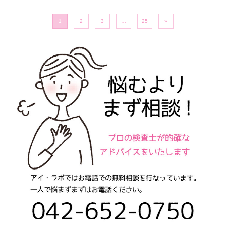
投稿ナビゲーション
1
2
3
…
25
»