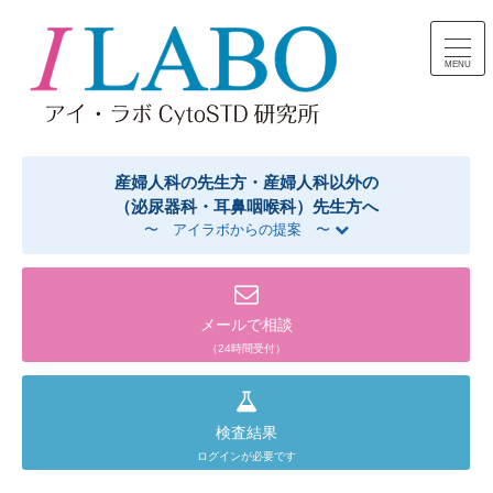
コンテンツへスキップ
産婦人科の先生方・産婦人科以外の
（泌尿器科・耳鼻咽喉科）先生方へ
〜 アイラボからの提案 〜
メールで相談
（24時間受付）
検査結果
ログインが必要です