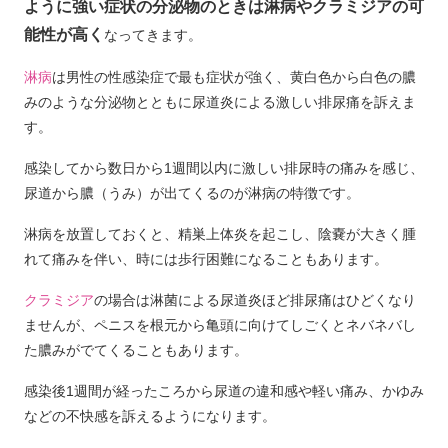
ように強い症状の分泌物のときは淋病やクラミジアの可
能性が高く
なってきます。
淋病
は男性の性感染症で最も症状が強く、黄白色から白色の膿
みのような分泌物とともに尿道炎による激しい排尿痛を訴えま
す。
感染してから数日から1週間以内に激しい排尿時の痛みを感じ、
尿道から膿（うみ）が出てくるのが淋病の特徴です。
淋病を放置しておくと、精巣上体炎を起こし、陰嚢が大きく腫
れて痛みを伴い、時には歩行困難になることもあります。
クラミジア
の場合は淋菌による尿道炎ほど排尿痛はひどくなり
ませんが、ペニスを根元から亀頭に向けてしごくとネバネバし
た膿みがでてくることもあります。
感染後1週間が経ったころから尿道の違和感や軽い痛み、かゆみ
などの不快感を訴えるようになります。