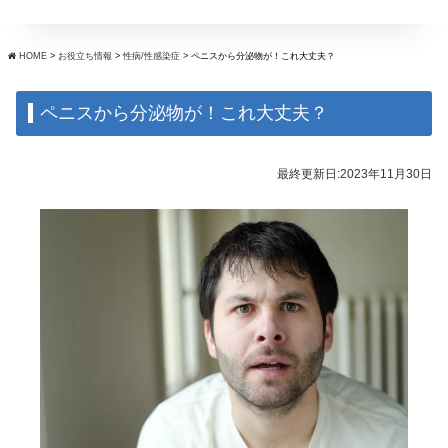
HOME
>
お役立ち情報
>
性病/性感染症
>
ペニスから分泌物が！これ大丈夫？
ペニスから分泌物が！これ大丈夫？
最終更新日:2023年11月30日