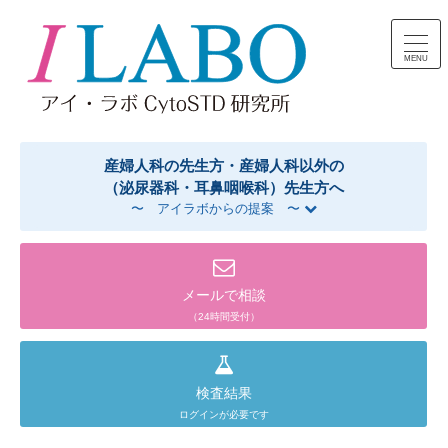
コンテンツへスキップ
産婦人科の先生方・産婦人科以外の
（泌尿器科・耳鼻咽喉科）先生方へ
〜 アイラボからの提案 〜
メールで相談
（24時間受付）
検査結果
ログインが必要です