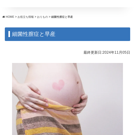
HOME
>
お役立ち情報
>
おりもの
>
細菌性膣症と早産
細菌性膣症と早産
最終更新日:2024年11月05日