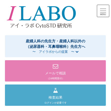
コンテンツへスキップ
産婦人科の先生方・産婦人科以外の
（泌尿器科・耳鼻咽喉科）先生方へ
〜 アイラボからの提案 〜
メールで相談
（24時間受付）
検査結果
ログインが必要です