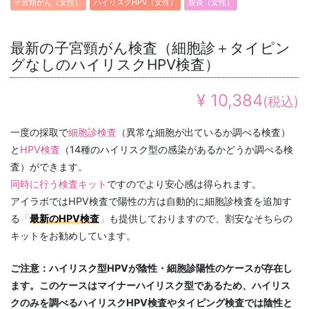
子宮頸がん（女性）
ハイリスクHPV（女性）
膣炎（女性）
最新の子宮頸がん検査（細胞診＋タイピン
グなしのハイリスクHPV検査）
¥ 10,384
(税込)
一度の採取で
細胞診検査
（異常な細胞が出ているか調べる検査）
と
HPV検査
（14種のハイリスク型の感染があるかどうか調べる検
査）ができます。
同時に行う検査キット
ですのでより安心感は得られます。
アイラボではHPV検査で陽性の方は自動的に細胞診検査を追加す
る
「
最新のHPV検査
」
も提供しておりますので、割安なそちらの
キットをお勧めしています。
ご注意：ハイリスク型HPVが陰性・細胞診陽性のケースが存在し
ます。このケースはマイナーハイリスク型であるため、ハイリス
クのみを調べるハイリスクHPV検査やタイピング検査では陰性と