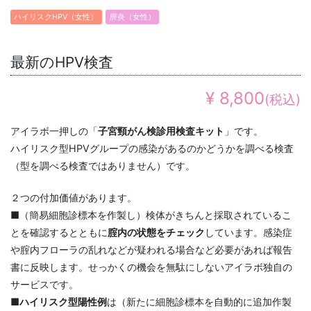
ハイリスクHPV（女性）
膣炎（女性）
最新のHPV検査
¥ 8,800
(税込)
アイラボ一押しの「
子宮頸がん検診用検査キット
」です。
ハイリスク型HPVグループの感染があるのかどうかを調べる検査
（型を調べる検査ではありません）です。
２つの付加価値があります。
■（簡易細胞診標本を作製し）検体がきちんと採取されているこ
とを確認するとともに
腟内の状態をチェック
しています。感染症
や腟内フローラの乱れなどが疑われる場合など必要があれば報告
書に反映します。せっかくの機会を無駄にしないアイラボ独自の
サービスです。
■
ハイリスク型陽性例
は（新たに細胞診標本を自動的に追加作製