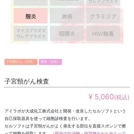
子宮頸がん（女性）
膣炎（女性）
子宮頸がん検査
¥ 5,060
(税込)
アイラボが大成化工株式会社と開発・改良したセルソフトという
自己採取器具を使って細胞診検査を行います。
セルソフトは子宮頸がんがよく発生する部位を直接スポンジで擦
って細胞を採取します。
（腟内の分泌物・内容物をからめとって