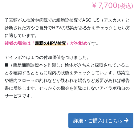
¥ 7,700
(税込)
子宮頸がん検診や病院での細胞診検査でASC-US（アスカス）と
診断された方やご自身でHPVの感染があるかをチェックしたい方
に適しています。
後者の場合は「
最新のHPV検査
」がお勧め
です。
アイラボでは１つの付加価値をつけました。
■（簡易細胞診標本を作製し）検体がきちんと採取されているこ
とを確認するとともに腟内の状態をチェックしています。感染症
や腟内フローラの乱れなどが疑われる場合など必要があれば報告
書に反映します。せっかくの機会を無駄にしないアイラボ独自の
サービスです。
詳細・ご購入はこちら