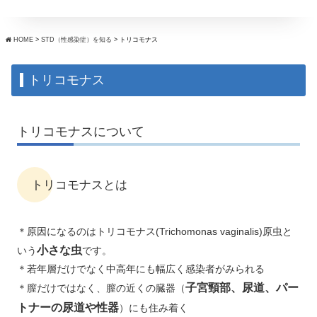
HOME
>
STD（性感染症）を知る
>
トリコモナス
トリコモナス
トリコモナスについて
トリコモナスとは
＊原因になるのはトリコモナス(Trichomonas vaginalis)原虫と
小さな虫
いう
です。
＊若年層だけでなく中高年にも幅広く感染者がみられる
子宮頸部、尿道、パー
＊膣だけではなく、膣の近くの臓器（
トナーの尿道や性器
）にも住み着く