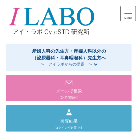
コンテンツへスキップ
産婦人科の先生方・産婦人科以外の
（泌尿器科・耳鼻咽喉科）先生方へ
〜 アイラボからの提案 〜
メールで相談
（24時間受付）
検査結果
ログインが必要です