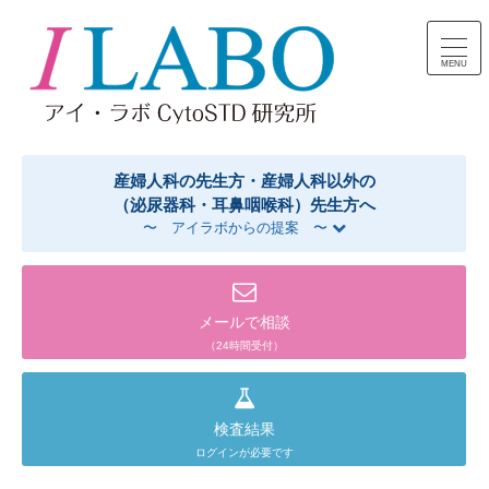
コンテンツへスキップ
産婦人科の先生方・産婦人科以外の
（泌尿器科・耳鼻咽喉科）先生方へ
〜 アイラボからの提案 〜
メールで相談
（24時間受付）
検査結果
ログインが必要です