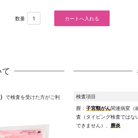
数量
いて
）
検査項目
で検査を受けた方がご利
膣：
子宮頸がん
関連病変（
査（タイピング検査ではな
できません）、
膣炎