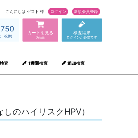
こんにちは ゲスト 様
ログイン
新規会員登録
0750
カートを見る
検査結果
土・祝休)
0商品
ログインが必要です
検査
1種類検査
追加検査
しのハイリスクHPV）